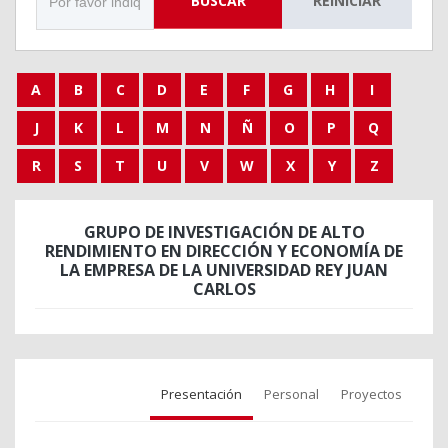
BUSCAR
REINICIAR
A
B
C
D
E
F
G
H
I
J
K
L
M
N
Ñ
O
P
Q
R
S
T
U
V
W
X
Y
Z
GRUPO DE INVESTIGACIÓN DE ALTO
RENDIMIENTO EN DIRECCIÓN Y ECONOMÍA DE
LA EMPRESA DE LA UNIVERSIDAD REY JUAN
CARLOS
Presentación
Personal
Proyectos