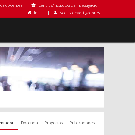
os docentes
Centros/Institutos de Investigación
Inicio
Acceso Investigadores
entación
Docencia
Proyectos
Publicaciones