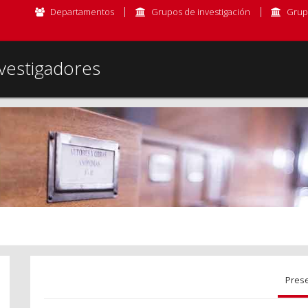
Departamentos
Grupos de investigación
Grup
vestigadores
Pres