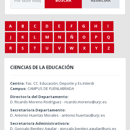
BUSCAR
REINICIAR
A
B
C
D
E
F
G
H
I
J
K
L
M
N
Ñ
O
P
Q
R
S
T
U
V
W
X
Y
Z
CIENCIAS DE LA EDUCACIÓN
Centro:
Fac. CC. Educación, Deporte y Es.Interdi
Campus:
CAMPUS DE FUENLABRADA
Director/a del Departamento:
D. Ricardo Moreno Rodríguez - ricardo.moreno@urjc.es
Secretario/a Departamento:
D. Antonio Huertas Morales - antonio.huertas@urjc.es
Secretario/a Administrativo/a:
D. Gonzalo Benítez Aguilar - gonzalo.benitez.aguilar@urjc.es