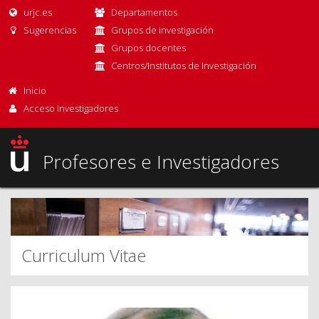
urjc.es
Departamentos
Sugerencias
Grupos de investigación
Grupos docentes
Centros/Institutos de Investigación
Inicio
Acceso Investigadores
Profesores e Investigadores
Curriculum Vitae