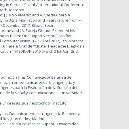
ing in Cardiac Signals", International Conference
kech, Morocco.
, J.L. Rojo Álvarez and A. GarcíaAlberola
 for Atrial Fibrillation and Heart Failure from 7-
1 December 2017, Bilbao, Spain.
. Jabrane and J.A. Pareja Grande Extended Iris
nosis Based On Support Vector Classifier",
 Computer Vision, 17-19 April 2017, Fes, Morocco.
nd J.A. Pareja Grande "Cluster Headache Diagnosis
ification ", MEDICON 2016, March 31st-April 2nd,
formación y las Comunicaciones Línea de
ormación en comunicaciones, bioingeniería y
mágenes para la Evaluación de la Función del
a de la Señal y Comunicaciones - Universidad
e Empresas. Business School. Instituto
 y las Comunicaciones en Ingeniería Biomédica.
d Rey Juan Carlos, Madrid.
 - Escuela Politécnica Suprior - Universidad