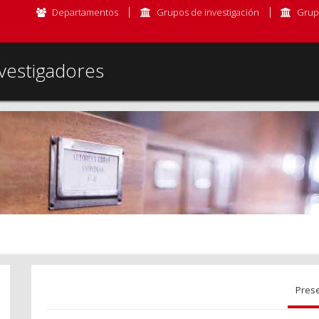
Departamentos
Grupos de investigación
Grup
vestigadores
Pres