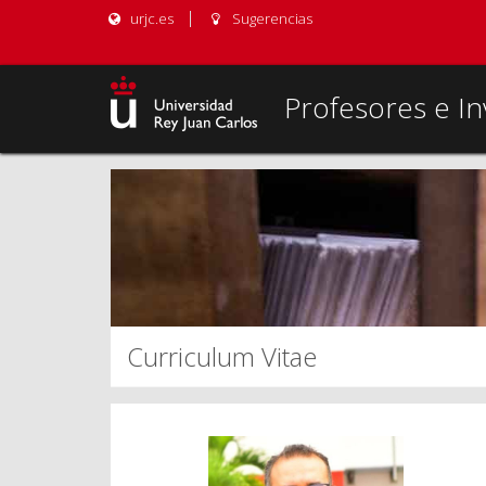
urjc.es
Sugerencias
Profesores e In
Curriculum Vitae