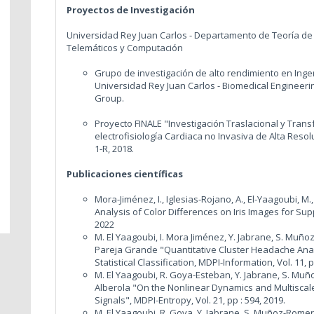
Proyectos de Investigación
Universidad Rey Juan Carlos - Departamento de Teoría de
Telemáticos y Computación
Grupo de investigación de alto rendimiento en Inge
Universidad Rey Juan Carlos - Biomedical Enginee
Group.
Proyecto FINALE "Investigación Traslacional y Tran
electrofisiología Cardiaca no Invasiva de Alta Resol
1-R, 2018.
Publicaciones científicas
Mora-Jiménez, I., Iglesias-Rojano, A., El-Yaagoubi, M.,
Analysis of Color Differences on Iris Images for S
2022
M. El Yaagoubi, I. Mora Jiménez, Y. Jabrane, S. Muñoz
Pareja Grande "Quantitative Cluster Headache Anal
Statistical Classification, MDPI-Information, Vol. 11, p
M. El Yaagoubi, R. Goya-Esteban, Y. Jabrane, S. Muño
Alberola "On the Nonlinear Dynamics and Multiscale
Signals", MDPI-Entropy, Vol. 21, pp : 594, 2019.
M. El Yaagoubi, R. Goya, Y. Jabrane, S. Muñoz-Romero