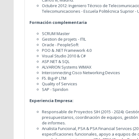
Octubre 2012: Ingeniero Técnico de Telecomunicaci
Telecomunicaciones - Escuela Politécnica Suprior - U
Formación complementaria
SCRUM Master
Gestion de projets - ITIL
Oracle - PeopleSoft
POO & .NET Framework 4.0
Visual Studio 2010 & C#
ASP.NET & SQL
ALVARION Systems WIMAX
Interconnecting Cisco Networking Devices
F5. Big-IP LTM
Quality of Services
SAP - Spiridon
Experiencia Empresa:
Responsable de Proyectos SIH (2015 - 2024): Gestión
presupuestarios, coordinación de equipos, gestión 
de informes.
Analista Funcional, PSA & PSA Financial Services (20
especificaciones funcionales, apoyo a equipos de d