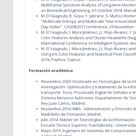
Multifractal Spectrum Analysis of Long-term Monitor
on Biomedical Engineering, 4-5 October 2018, Marra
M. El Yaagoubi, R. Goya, Y. Jabrane, S. Muñoz-Romero
"Multiscale Entropy and Multiscale Time Irreversibility
Day Holter", CASEIB2017 conference, 29 November- 
M. El Yaagoubi, I. Mora Jiménez, J.L. Rojo Álvarez, Y
Color Features Analysis and Cluster Headache Diag
International Conference on Intelligent Systems and
M. El Yaagoubi, I. Mora Jiménez, J.L. Rojo Álvarez a
Using Iris Color Features and Statistical Pixel Class
2016, Paphos, Cyprus.
Formación académica
Noviembre 2020: Doctorado en Tecnologías de la In
investigación: Optimización y tratamiento de la inf
transporte. Tesis: Procesado Digital de Señales e I
Sistema Nervioso Autónomo. Departamento de Teorí
Rey Juan Carlos, Madrid.
Noviembre 2014: MBA - Administración y Dirección d
Madrileño de Formación, Madrid.
Julio 2014: Máster en Tecnologías de la Información
Escuela Técnica Superior, Fuenlabrada - Universida
Mayo 2013: Ingeniero en Sistemas de Comunicaciones
Carlos III, Madrid.