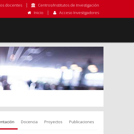
os docentes
Centros/Institutos de Investigación
Inicio
Acceso Investigadores
entación
Docencia
Proyectos
Publicaciones