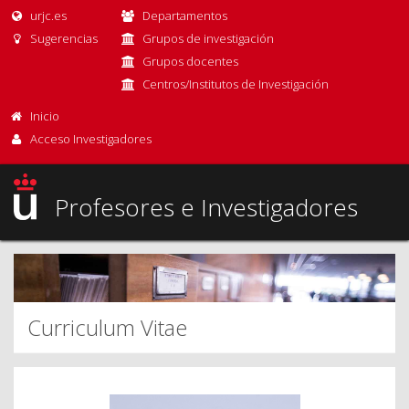
urjc.es
Departamentos
Sugerencias
Grupos de investigación
Grupos docentes
Centros/Institutos de Investigación
Inicio
Acceso Investigadores
Profesores e Investigadores
Curriculum Vitae