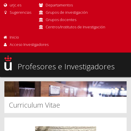
urjc.es
Departamentos
Sugerencias
Grupos de investigación
Grupos docentes
Centros/Institutos de Investigación
Inicio
Acceso Investigadores
Profesores e Investigadores
Curriculum Vitae