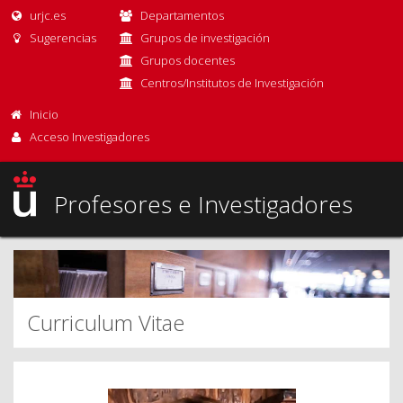
urjc.es
Departamentos
Sugerencias
Grupos de investigación
Grupos docentes
Centros/Institutos de Investigación
Inicio
Acceso Investigadores
Profesores e Investigadores
Curriculum Vitae