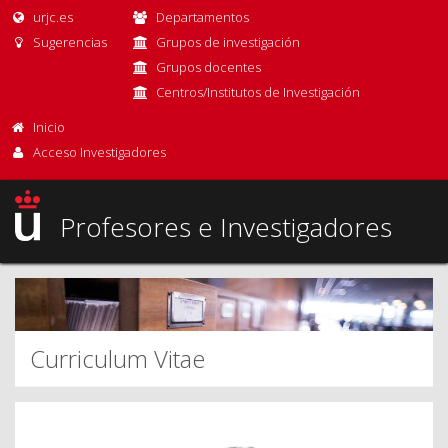
urjc.es
Departamentos
Sugerencias
Grupos de investigación
Grupos docentes
Centros/Institutos de Investigación
Inicio
Acceso Investigadores
Profesores e Investigadores
Curriculum Vitae