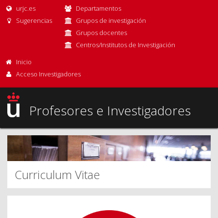
urjc.es
Departamentos
Sugerencias
Grupos de investigación
Grupos docentes
Centros/Institutos de Investigación
Inicio
Acceso Investigadores
Profesores e Investigadores
Curriculum Vitae