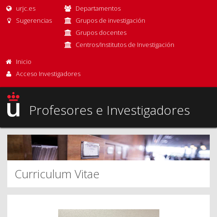
urjc.es
Departamentos
Sugerencias
Grupos de investigación
Grupos docentes
Centros/Institutos de Investigación
Inicio
Acceso Investigadores
Profesores e Investigadores
Curriculum Vitae