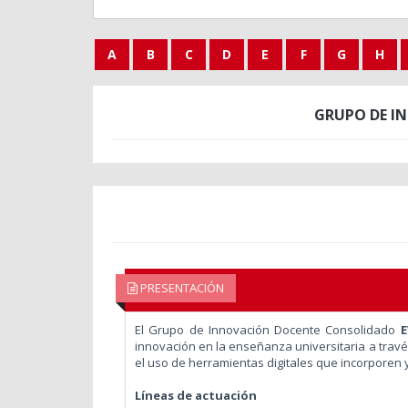
A
B
C
D
E
F
G
H
GRUPO DE I
PRESENTACIÓN
El Grupo de Innovación Docente Consolidado
innovación en la enseñanza universitaria a trav
el uso de herramientas digitales que incorporen y e
Líneas de actuación