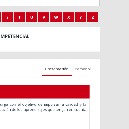
S
T
U
V
W
X
Y
Z
OMPETENCIAL
Presentación
Personal
surge con el objetivo de impulsar la calidad y la
luación de los aprendizajes que tengan en cuenta