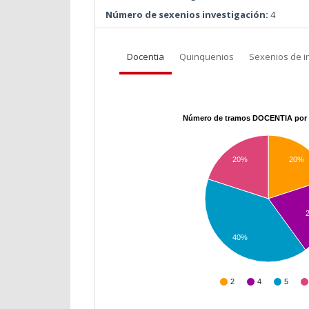
Número de sexenios investigación:
4
Docentia
Quinquenios
Sexenios de i
Número de tramos DOCENTIA por 
20%
20%
40%
2
4
5