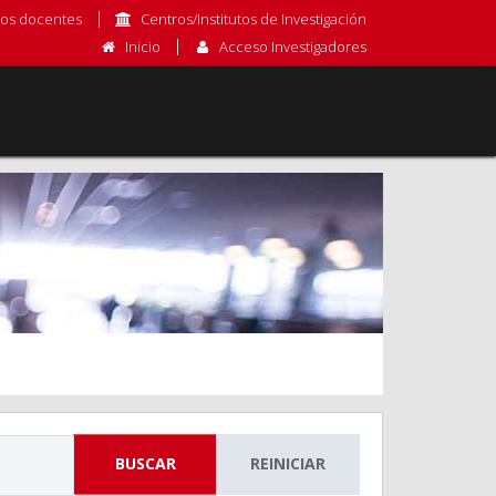
os docentes
Centros/Institutos de Investigación
Inicio
Acceso Investigadores
BUSCAR
REINICIAR