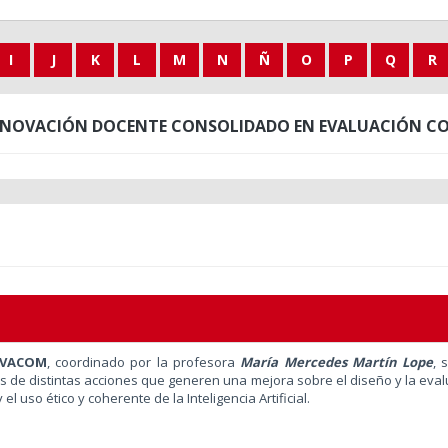
I
J
K
L
M
N
Ñ
O
P
Q
R
NNOVACIÓN DOCENTE CONSOLIDADO EN EVALUACIÓN C
EVACOM
, coordinado por la profesora
María Mercedes Martín Lope
, 
és de distintas acciones que generen una mejora sobre el diseño y la eva
l uso ético y coherente de la Inteligencia Artificial.