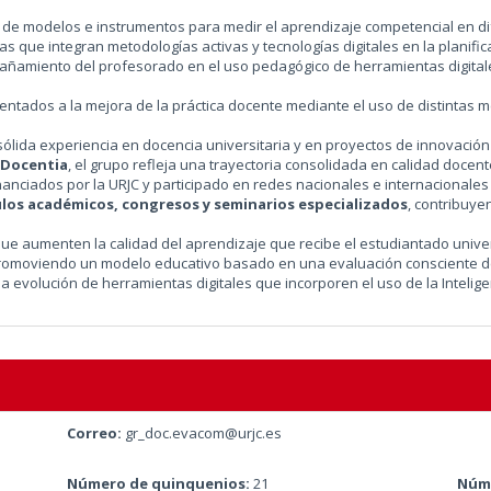
o de modelos e instrumentos para medir el aprendizaje competencial en d
s que integran metodologías activas y tecnologías digitales en la planific
ñamiento del profesorado en el uso pedagógico de herramientas digitales y 
ientados a la mejora de la práctica docente mediante el uso de distintas m
sólida experiencia en docencia universitaria y en proyectos de innovación
 Docentia
, el grupo refleja una trayectoria consolidada en calidad docent
anciados por la URJC y participado en redes nacionales e internacionales 
ulos académicos, congresos y seminarios especializados
, contribuye
 aumenten la calidad del aprendizaje que recibe el estudiantado universi
promoviendo un modelo educativo basado en una evaluación consciente de
a evolución de herramientas digitales que incorporen el uso de la Inteligenc
Correo:
gr_doc.evacom@urjc.es
Número de quinquenios:
21
Núme