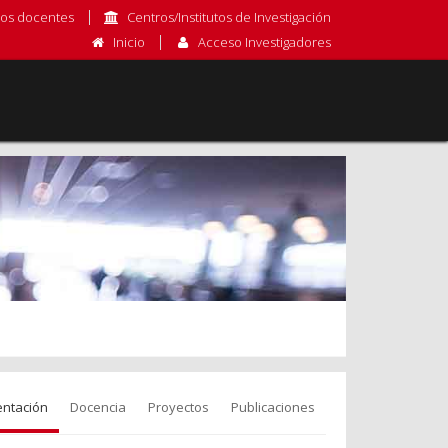
os docentes
Centros/Institutos de Investigación
Inicio
Acceso Investigadores
entación
Docencia
Proyectos
Publicaciones