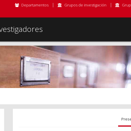
Departamentos
Grupos de investigación
Grup
vestigadores
Pres