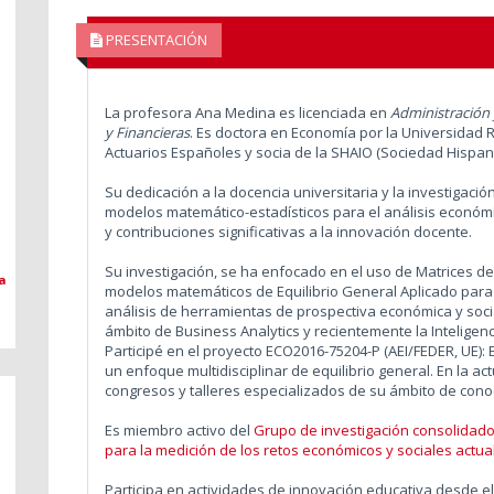
PRESENTACIÓN
La profesora Ana Medina es licenciada en
Administración
y Financieras
. Es doctora en Economía por la Universidad R
Actuarios Españoles y socia de la SHAIO (Sociedad Hispan
Su dedicación a la docencia universitaria y la investigació
modelos matemático-estadísticos para el análisis económ
y contribuciones significativas a la innovación docente.
Su investigación, se ha enfocado en el uso de Matrices de
a
modelos matemáticos de Equilibrio General Aplicado para m
análisis de herramientas de prospectiva económica y socia
ámbito de Business Analytics y recientemente la Inteligencia
Participé en el proyecto ECO2016-75204-P (AEI/FEDER, UE):
un enfoque multidisciplinar de equilibrio general. En la a
congresos y talleres especializados de su ámbito de cono
Es miembro activo del
Grupo de investigación consolidado 
para la medición de los retos económicos y sociales actua
Participa en actividades de innovación educativa desde e