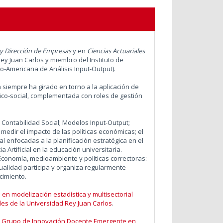
 y Dirección de Empresas
y en
Ciencias Actuariales
ey Juan Carlos y miembro del Instituto de
o-Americana de Análisis Input-Output).
n siempre ha girado en torno a la aplicación de
ico-social, complementada con roles de gestión
 Contabilidad Social; Modelos Input-Output;
edir el impacto de las políticas económicas; el
l enfocadas a la planificación estratégica en el
 Artificial en la educación universitaria.
 Economía, medioambiente y políticas correctoras:
ctualidad participa y organiza regularmente
cimiento.
en modelización estadística y multisectorial
les de la Universidad Rey Juan Carlos
.
l
Grupo de Innovación Docente Emergente en