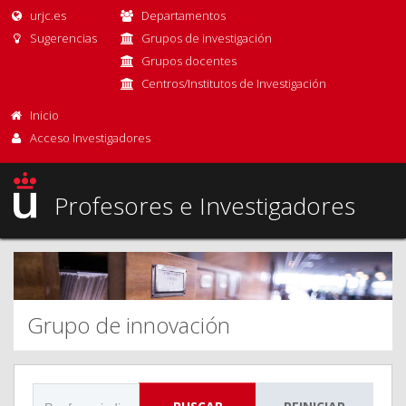
urjc.es
Departamentos
Sugerencias
Grupos de investigación
Grupos docentes
Centros/Institutos de Investigación
Inicio
Acceso Investigadores
Profesores e Investigadores
Grupo de innovación