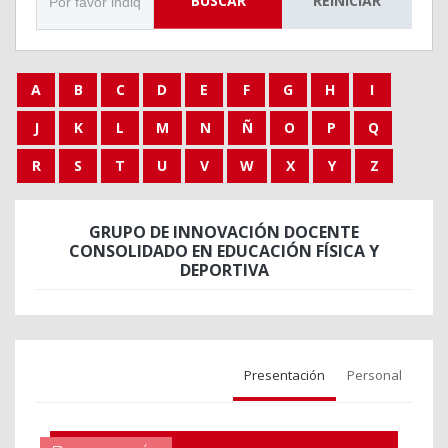
BUSCAR
REINICIAR
A
B
C
D
E
F
G
H
I
J
K
L
M
N
Ñ
O
P
Q
R
S
T
U
V
W
X
Y
Z
GRUPO DE INNOVACIÓN DOCENTE
CONSOLIDADO EN EDUCACIÓN FÍSICA Y
DEPORTIVA
Presentación
Personal