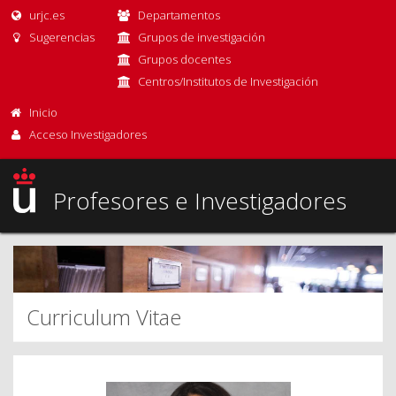
urjc.es
Departamentos
Sugerencias
Grupos de investigación
Grupos docentes
Centros/Institutos de Investigación
Inicio
Acceso Investigadores
Profesores e Investigadores
Curriculum Vitae