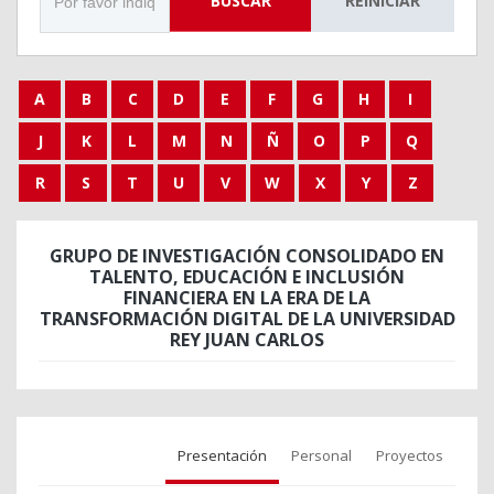
BUSCAR
REINICIAR
A
B
C
D
E
F
G
H
I
J
K
L
M
N
Ñ
O
P
Q
R
S
T
U
V
W
X
Y
Z
GRUPO DE INVESTIGACIÓN CONSOLIDADO EN
TALENTO, EDUCACIÓN E INCLUSIÓN
FINANCIERA EN LA ERA DE LA
TRANSFORMACIÓN DIGITAL DE LA UNIVERSIDAD
REY JUAN CARLOS
Presentación
Personal
Proyectos