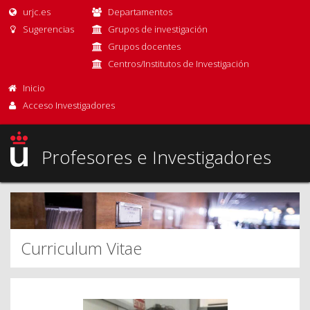
urjc.es
Departamentos
Sugerencias
Grupos de investigación
Grupos docentes
Centros/Institutos de Investigación
Inicio
Acceso Investigadores
Profesores e Investigadores
Curriculum Vitae