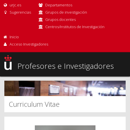
urjc.es
Departamentos
Sugerencias
Grupos de investigación
Grupos docentes
Centros/Institutos de Investigación
Inicio
Acceso Investigadores
Profesores e Investigadores
Curriculum Vitae