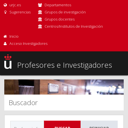
urjc.es
Departamentos
Sugerencias
Grupos de investigación
Grupos docentes
Centros/Institutos de Investigación
Inicio
Acceso Investigadores
Profesores e Investigadores
Buscador