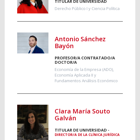
TITULAR DE UNIVERSIDAD
Derecho Público I y Ciencia Política
Antonio Sánchez
Bayón
PROFESOR/A CONTRATADO/A
DOCTOR/A
Economía de la Empresa (ADO),
Economía Aplicada II y
Fundamentos Análisis Económico
Clara María Souto
Galván
TITULAR DE UNIVERSIDAD -
DIRECTOR/A DE LA CLÍNICA JURÍDICA