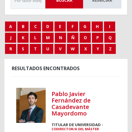
BUSCAR
REINICIAR
A
B
C
D
E
F
G
H
I
J
K
L
M
N
Ñ
O
P
Q
R
S
T
U
V
W
X
Y
Z
RESULTADOS ENCONTRADOS
Pablo Javier
Fernández de
Casadevante
Mayordomo
TITULAR DE UNIVERSIDAD -
CODIRECTOR/A DEL MÁSTER