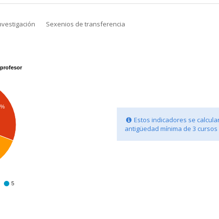
nvestigación
Sexenios de transferencia
profesor
8%
Estos indicadores se calcula
antigüedad mínima de 3 cursos
%
5