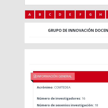
A
B
C
D
E
F
G
H
GRUPO DE INNOVACIÓN DOCEN
INFORMACIÓN GENERAL
Acrónimo:
COMTEDEA
Número de investigadores:
16
Número de sexenios investigación:
18