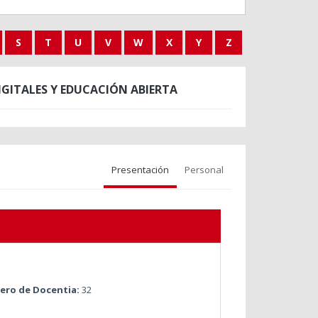
S
T
U
V
W
X
Y
Z
ITALES Y EDUCACIÓN ABIERTA
Presentación
Personal
ro de Docentia:
32