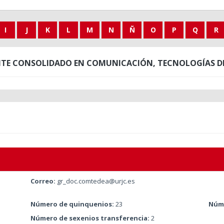
I
J
K
L
M
N
Ñ
O
P
Q
R
TE CONSOLIDADO EN COMUNICACIÓN, TECNOLOGÍAS DIG
Correo:
gr_doc.comtedea@urjc.es
Número de quinquenios:
23
Núme
Número de sexenios transferencia:
2