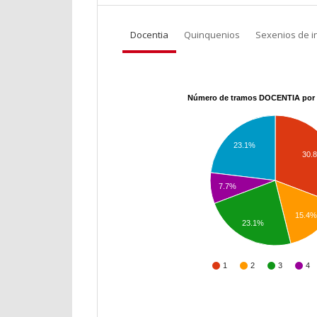
Docentia
Quinquenios
Sexenios de i
Número de tramos DOCENTIA por 
23.1%
30.
7.7%
15.4
23.1%
1
2
3
4