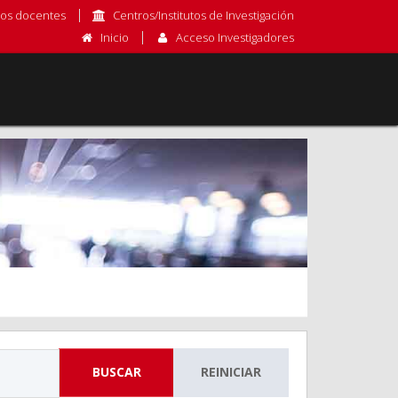
os docentes
Centros/Institutos de Investigación
Inicio
Acceso Investigadores
BUSCAR
REINICIAR