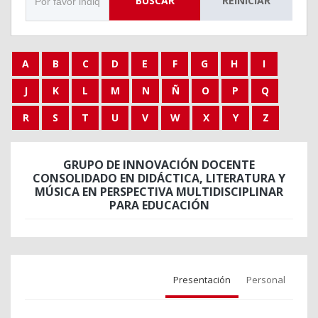
BUSCAR
REINICIAR
A
B
C
D
E
F
G
H
I
J
K
L
M
N
Ñ
O
P
Q
R
S
T
U
V
W
X
Y
Z
GRUPO DE INNOVACIÓN DOCENTE
CONSOLIDADO EN DIDÁCTICA, LITERATURA Y
MÚSICA EN PERSPECTIVA MULTIDISCIPLINAR
PARA EDUCACIÓN
Presentación
Personal