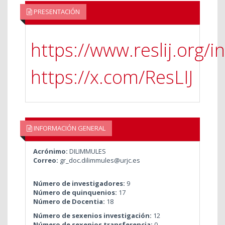
PRESENTACIÓN
https://www.reslij.org/in
https://x.com/ResLIJ
INFORMACIÓN GENERAL
Acrónimo:
DILIMMULES
Correo:
gr_doc.dilimmules@urjc.es
Número de investigadores:
9
Número de quinquenios:
17
Número de Docentia:
18
Número de sexenios investigación:
12
Número de sexenios transferencia:
0