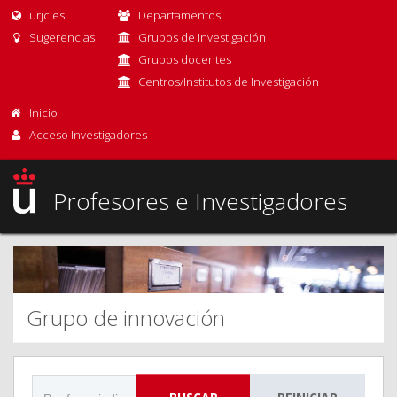
urjc.es
Departamentos
Sugerencias
Grupos de investigación
Grupos docentes
Centros/Institutos de Investigación
Inicio
Acceso Investigadores
Profesores e Investigadores
Grupo de innovación