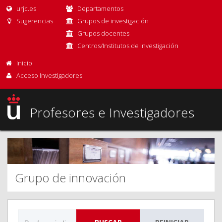
urjc.es
Departamentos
Sugerencias
Grupos de investigación
Grupos docentes
Centros/Institutos de Investigación
Inicio
Acceso Investigadores
Profesores e Investigadores
Grupo de innovación