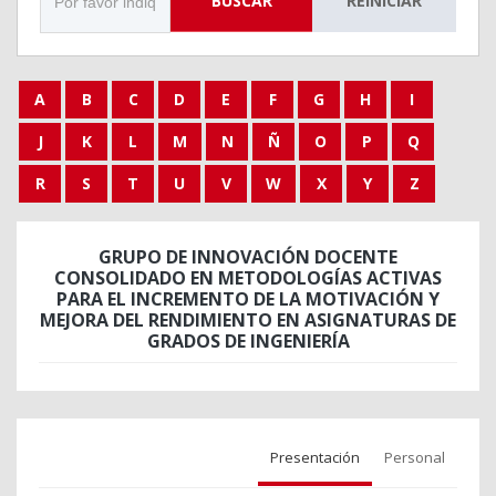
BUSCAR
REINICIAR
A
B
C
D
E
F
G
H
I
J
K
L
M
N
Ñ
O
P
Q
R
S
T
U
V
W
X
Y
Z
GRUPO DE INNOVACIÓN DOCENTE
CONSOLIDADO EN METODOLOGÍAS ACTIVAS
PARA EL INCREMENTO DE LA MOTIVACIÓN Y
MEJORA DEL RENDIMIENTO EN ASIGNATURAS DE
GRADOS DE INGENIERÍA
Presentación
Personal