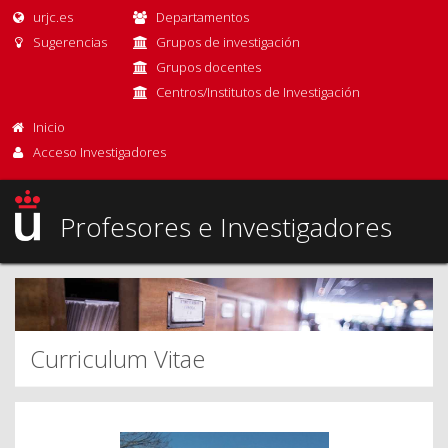
urjc.es
Departamentos
Sugerencias
Grupos de investigación
Grupos docentes
Centros/Institutos de Investigación
Inicio
Acceso Investigadores
Profesores e Investigadores
Curriculum Vitae