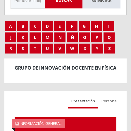
BUSCAR
REINICIAR
A
B
C
D
E
F
G
H
I
J
K
L
M
N
Ñ
O
P
Q
R
S
T
U
V
W
X
Y
Z
GRUPO DE INNOVACIÓN DOCENTE EN FÍSICA
Presentación
Personal
INFORMACIÓN GENERAL