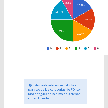
8.3%
16.7%
16.7%
16.7%
25%
16.7%
0
1
2
3
5
6
Estos indicadores se calculan
para todas las categorías de PDI con
una antigüedad mínima de 3 cursos
como docente.