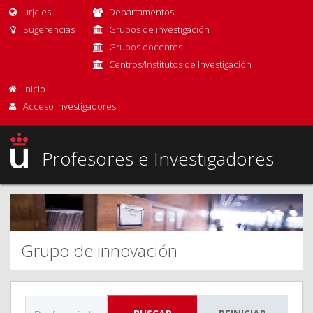
urjc.es
Departamentos
Sugerencias
Grupos de investigación
Grupos docentes
Centros/Institutos de Investigación
Inicio
Acceso Investigadores
Profesores e Investigadores
Grupo de innovación