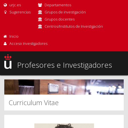
urjc.es
Departamentos
Sugerencias
Grupos de investigación
Grupos docentes
Centros/Institutos de Investigación
Inicio
Acceso Investigadores
Profesores e Investigadores
Curriculum Vitae