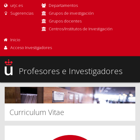
urjc.es
Departamentos
Sugerencias
Grupos de investigación
Grupos docentes
Centros/Institutos de Investigación
Inicio
Acceso Investigadores
Profesores e Investigadores
Curriculum Vitae