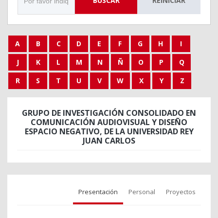
BUSCAR
REINICIAR
A
B
C
D
E
F
G
H
I
J
K
L
M
N
Ñ
O
P
Q
R
S
T
U
V
W
X
Y
Z
GRUPO DE INVESTIGACIÓN CONSOLIDADO EN
COMUNICACIÓN AUDIOVISUAL Y DISEÑO
ESPACIO NEGATIVO, DE LA UNIVERSIDAD REY
JUAN CARLOS
Presentación
Personal
Proyectos