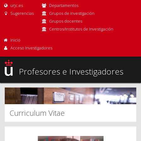
urjc.es
Departamentos
Sugerencias
Grupos de investigación
Grupos docentes
Centros/Institutos de Investigación
Inicio
Acceso Investigadores
Profesores e Investigadores
Curriculum Vitae