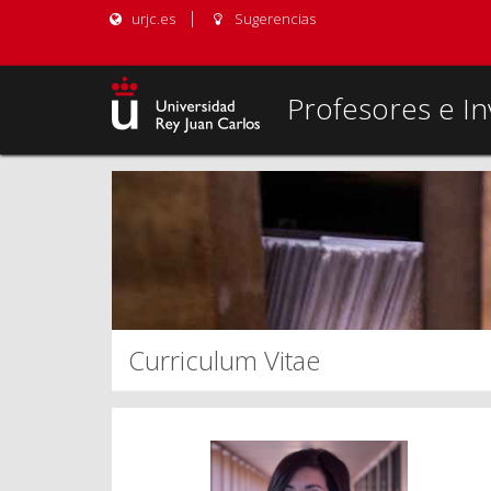
urjc.es
Sugerencias
Profesores e In
Curriculum Vitae