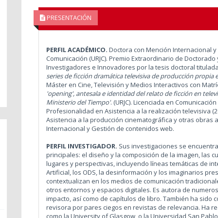
PRESENTACIÓN
PERFIL ACADÉMICO.
Doctora con Mención Internacional y 
Comunicación (URJC). Premio Extraordinario de Doctorado 
Investigadores e Innovadores por la tesis doctoral titulad
series de ficción dramática televisiva de producción propia 
Máster en Cine, Televisión y Medios Interactivos con Matr
'opening', antesala e identidad del relato de ficción en televis
Ministerio del Tiempo'
.
(URJC). Licenciada en Comunicación 
Profesionalidad en Asistencia a la realización televisiva (
Asistencia a la producción cinematográfica y otras obras 
Internacional y Gestión de contenidos web.
PERFIL INVESTIGADOR.
Sus investigaciones se encuentra
principales: el diseño y la composición de la imagen, las
lugares y perspectivas, incluyendo líneas temáticas de inte
Artificial, los ODS, la desinformación y los imaginarios pre
contextualizan en los medios de comunicación tradicional
otros entornos y espacios digitales. Es autora de numerosa
impacto, así como de capítulos de libro. También ha sid
revisora por pares ciegos en revistas de relevancia. Ha r
como la University of Glasgow o la Universidad San Pablo