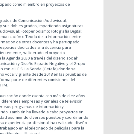
ticipado como miembro en proyectos de
grados de Comunicación Audiovisual,
s y sus dobles grados, impartiendo asignaturas
diovisual; Fotoperiodismo; Fotografía Digital;
omunicación o Teoría de la Información, entre
 formación de otros docentes y ha participado
s espacios dedicados a la docencia para
cientemente, ha liderado el proyecto
 la Agenda 2030 a través del diseño social'
municación y Diseño Espacio Negativo y el Grupo
 con el I.E.S. La Senda (Getafe) donde se
mo vocal vigilante desde 2018 en las pruebas de
 forma parte de diferentes comisiones del
 TFM.
omunicación donde cuenta con más de diez años
n diferentes empresas y canales de televisión
erosos programas de información y
erido. También ha llevado a cabo proyectos en
icidad asumiendo diversos puestos y coordinando
u experiencia profesional, ha realizado diseño
trabajado en el telecinado de películas para la
mo Filmoteca Nacional.