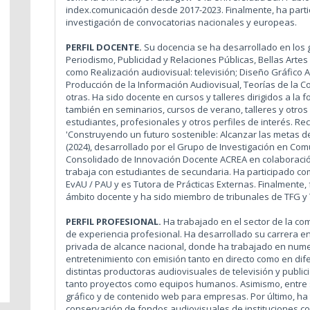
index.comunicación desde 2017-2023. Finalmente, ha par
investigación de convocatorias nacionales y europeas.
PERFIL DOCENTE.
Su docencia se ha desarrollado en los 
Periodismo, Publicidad y Relaciones Públicas, Bellas Arte
como Realización audiovisual: televisión; Diseño Gráfico Au
Producción de la Información Audiovisual, Teorías de la C
otras. Ha sido docente en cursos y talleres dirigidos a la
también en seminarios, cursos de verano, talleres y otro
estudiantes, profesionales y otros perfiles de interés. Re
'Construyendo un futuro sostenible: Alcanzar las metas de
(2024), desarrollado por el Grupo de Investigación en Co
Consolidado de Innovación Docente ACREA en colaboración
trabaja con estudiantes de secundaria. Ha participado co
EvAU / PAU y es Tutora de Prácticas Externas. Finalmente,
ámbito docente y ha sido miembro de tribunales de TFG y
PERFIL PROFESIONAL.
Ha trabajado en el sector de la c
de experiencia profesional. Ha desarrollado su carrera e
privada de alcance nacional, donde ha trabajado en num
entretenimiento con emisión tanto en directo como en dif
distintas productoras audiovisuales de televisión y publ
tanto proyectos como equipos humanos. Asimismo, entre s
gráfico y de contenido web para empresas. Por último, ha 
conservación de fondos audiovisuales de instituciones co