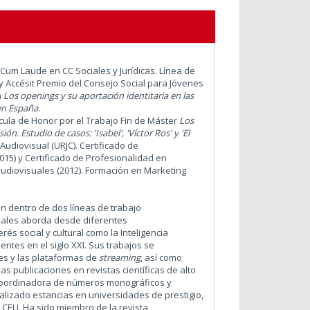
Cum Laude en CC Sociales y Jurídicas. Línea de
y Accésit Premio del Consejo Social para Jóvenes
a
Los openings y su aportación identitaria en las
en España.
ícula de Honor por el Trabajo Fin de Máster
Los
ión. Estudio de casos: 'Isabel', 'Víctor Ros' y 'El
Audiovisual (URJC). Certificado de
2015) y Certificado de Profesionalidad en
audiovisuales (2012). Formación en
Marketing
n dentro de dos líneas de trabajo
 cuales aborda desde diferentes
rés social y cultural como la Inteligencia
sentes en el siglo XXI. Sus trabajos se
es y las plataformas de
streaming
, así como
s publicaciones en revistas científicas de alto
o coordinadora de números monográficos y
ealizado estancias en universidades de prestigio,
 CEU. Ha sido miembro de la revista