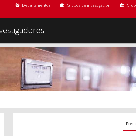
Departamentos
Grupos de investigación
Grup
vestigadores
Pres