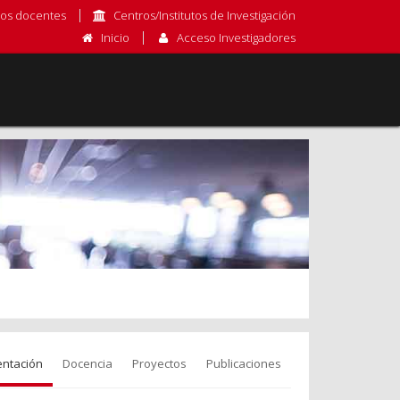
os docentes
Centros/Institutos de Investigación
Inicio
Acceso Investigadores
entación
Docencia
Proyectos
Publicaciones