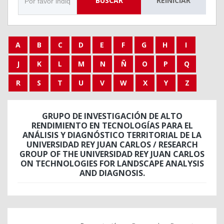
BUSCAR
REINICIAR
A
B
C
D
E
F
G
H
I
J
K
L
M
N
Ñ
O
P
Q
R
S
T
U
V
W
X
Y
Z
GRUPO DE INVESTIGACIÓN DE ALTO
RENDIMIENTO EN TECNOLOGÍAS PARA EL
ANÁLISIS Y DIAGNÓSTICO TERRITORIAL DE LA
UNIVERSIDAD REY JUAN CARLOS / RESEARCH
GROUP OF THE UNIVERSIDAD REY JUAN CARLOS
ON TECHNOLOGIES FOR LANDSCAPE ANALYSIS
AND DIAGNOSIS.