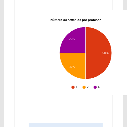
Número de sexenios por profesor
25%
50%
25%
1
2
4