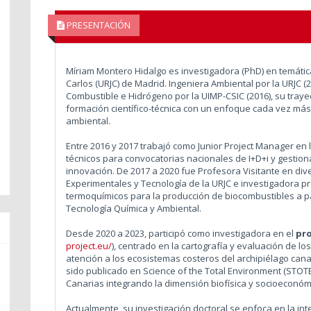
PRESENTACIÓN
Míriam Montero Hidalgo es investigadora (PhD) en temátic
Carlos (URJC) de Madrid. Ingeniera Ambiental por la URJC (
Combustible e Hidrógeno por la UIMP-CSIC (2016), su tray
formación científico-técnica con un enfoque cada vez más c
ambiental.
Entre 2016 y 2017 trabajó como Junior Project Manager en
técnicos para convocatorias nacionales de I+D+i y gestion
innovación. De 2017 a 2020 fue Profesora Visitante en div
Experimentales y Tecnología de la URJC e investigadora p
termoquímicos para la producción de biocombustibles a p
Tecnología Química y Ambiental.
Desde 2020 a 2023, participó como investigadora en el
pr
project.eu/
), centrado en la cartografía y evaluación de lo
atención a los ecosistemas costeros del archipiélago cana
sido publicado en Science of the Total Environment (STOTE
Canarias integrando la dimensión biofísica y socioeconóm
Actualmente, su investigación doctoral se enfoca en la int