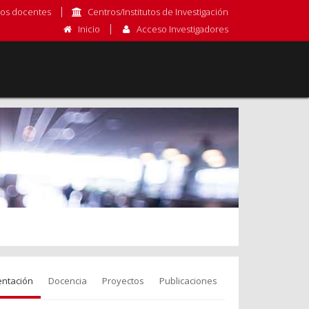
os docentes
Centros/Institutos de Investigación
Inicio
Acceso Investigadores
entación
Docencia
Proyectos
Publicaciones