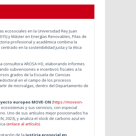
as ecosociales en la Universidad Rey Juan
2015) y Máster en Energías Renovables, Pilas de
ectoria profesional y académica combina la
entrado en la sostenibilidad justa y la ética
 la consultora AROSA I+D, elaborando informes
ando subvenciones e incentivos fiscales a la
ersos grados de la Escuela de Ciencias
redoctoral en el campo de los procesos
artir de microalgas, dentro del Departamento de
oyecto europeo MOVE-ON
(
https://moveon-
s ecosistemas y sus servicios, con especial
rio. Uno de sus artículos mejor posicionados ha
N, 2023), y analiza el stock de carbono azul en
ica (
enlace al artículo
).
egración de la
justicia ecosocial en