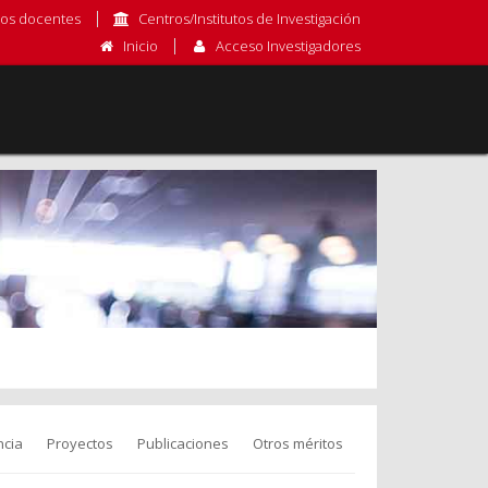
os docentes
Centros/Institutos de Investigación
Inicio
Acceso Investigadores
cia
Proyectos
Publicaciones
Otros méritos