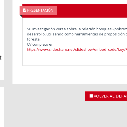
PRESENTACIÓN
Su investigación versa sobre la relación bosques - pobr
desarrollo, utilizando como herramientas de proposición d
forestal.
CV completo en
https://www.slideshare.net/slideshow/embed_code/key
t
VOLVER AL DEP