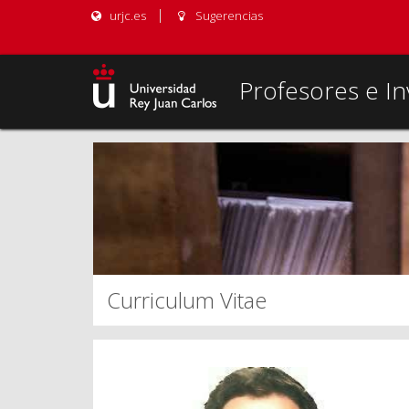
urjc.es
Sugerencias
Profesores e In
Curriculum Vitae