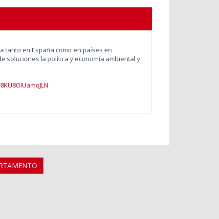
eza tanto en España como en países en
e soluciones la política y economía ambiental y
/F8KU8OlUamqJLN
ARTAMENTO