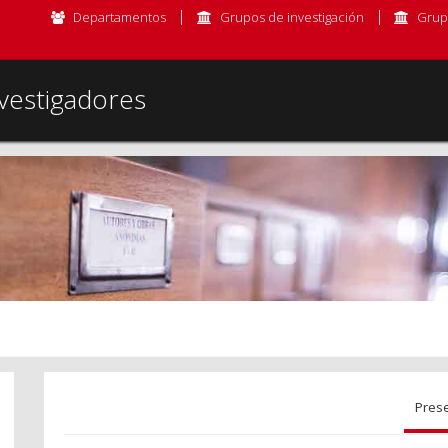
Departamentos
Grupos de investigación
Grup
vestigadores
Pres