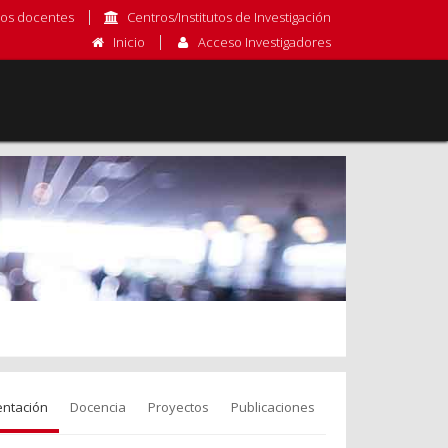
os docentes
Centros/Institutos de Investigación
Inicio
Acceso Investigadores
entación
Docencia
Proyectos
Publicaciones