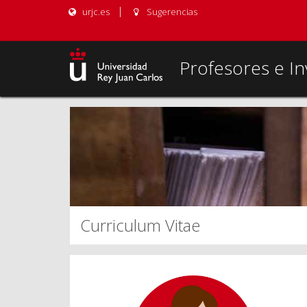
urjc.es
Sugerencias
Profesores e In
Curriculum Vitae