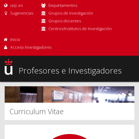
urjc.es
Departamentos
Sugerencias
Grupos de investigación
Grupos docentes
Centros/Institutos de Investigación
Inicio
Acceso Investigadores
Profesores e Investigadores
Curriculum Vitae