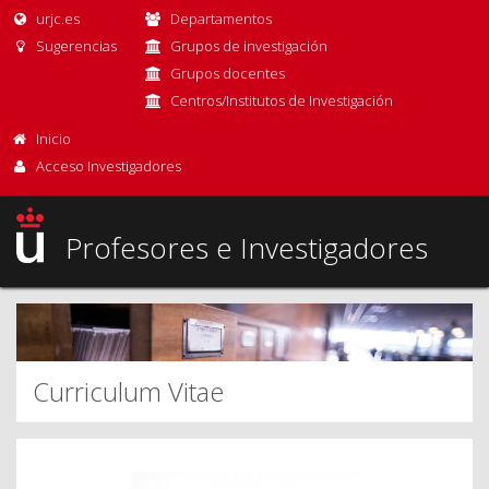
urjc.es
Departamentos
Sugerencias
Grupos de investigación
Grupos docentes
Centros/Institutos de Investigación
Inicio
Acceso Investigadores
Profesores e Investigadores
Curriculum Vitae