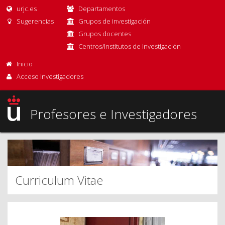
urjc.es
Departamentos
Sugerencias
Grupos de investigación
Grupos docentes
Centros/Institutos de Investigación
Inicio
Acceso Investigadores
Profesores e Investigadores
Curriculum Vitae