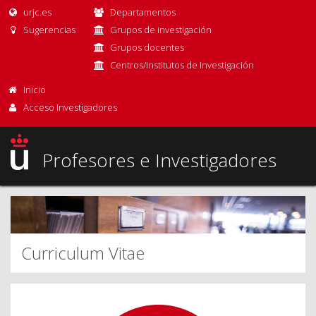
urjc.es
Departamentos
Sugerencias
Grupos de investigación
Grupos docentes
Centros/Institutos de Investigación
Inicio
Acceso Investigadores
Profesores e Investigadores
Curriculum Vitae