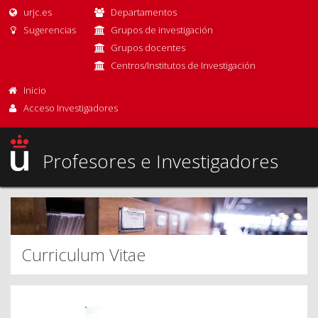
urjc.es
Departamentos
Sugerencias
Grupos de investigación
Grupos docentes
Centros/Institutos de Investigación
Inicio
Acceso Investigadores
Profesores e Investigadores
Curriculum Vitae