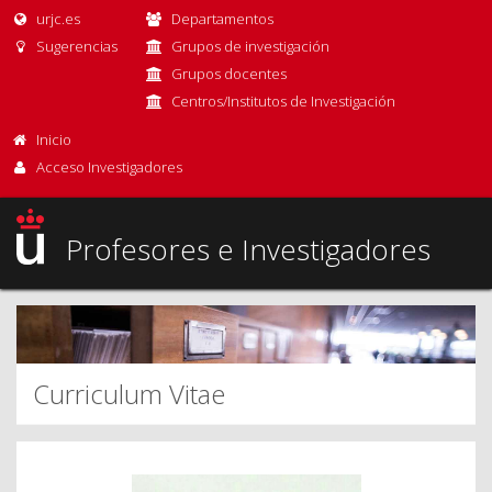
urjc.es
Departamentos
Sugerencias
Grupos de investigación
Grupos docentes
Centros/Institutos de Investigación
Inicio
Acceso Investigadores
Profesores e Investigadores
Curriculum Vitae