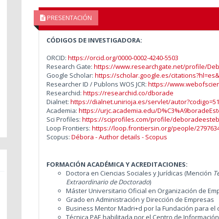
PRESENTACIÓN
CÓDIGOS DE INVESTIGADORA:
ORCID:
https://orcid.org/0000-0002-4240-5503
Research Gate:
https://www.researchgate.net/profile/De
Google Scholar:
https://scholar.google.es/citations?hl=
Researcher ID / Publons WOS JCR:
https://www.webofscie
Researchid:
https://researchid.co/dborade
Dialnet:
https://dialnet.unirioja.es/servlet/autor?codigo=5
Academia:
https://urjc.academia.edu/D%C3%A9boradeEs
Sci Profiles:
https://sciprofiles.com/profile/deboradeeste
Loop Frontiers:
https://loop.frontiersin.org/people/27976
Scopus:
Débora - Author details - Scopus
FORMACIÓN ACADÉMICA Y ACREDITACIONES:
Doctora en Ciencias Sociales y Jurídicas
(Mención
T
Extraordinario de Doctorado
)
Máster Universitario Oficial en Organización de E
Grado en Administración y Dirección de Empresas
Business Mentor Madri+d por la Fundación para el
Técnica PAE habilitada por el Centro de Informació