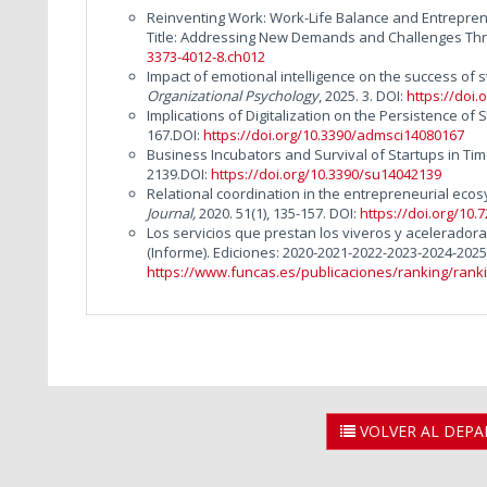
Reinventing Work: Work-Life Balance and Entrepren
Title: Addressing New Demands and Challenges Thr
3373-4012-8.ch012
Impact of emotional intelligence on the success of 
Organizational Psychology
, 2025. 3. DOI:
https://doi.
Implications of Digitalization on the Persistence of 
167.DOI:
https://doi.org/10.3390/admsci14080167
Business Incubators and Survival of Startups in Ti
2139.DOI:
https://doi.org/10.3390/su14042139
Relational coordination in the entrepreneurial eco
Journal,
2020. 51(1), 135-157. DOI:
https://doi.org/10.
Los servicios que prestan los viveros y acelerad
(Informe). Ediciones: 2020-2021-2022-2023-2024-2025
https://www.funcas.es/publicaciones/ranking/rank
VOLVER AL DEP