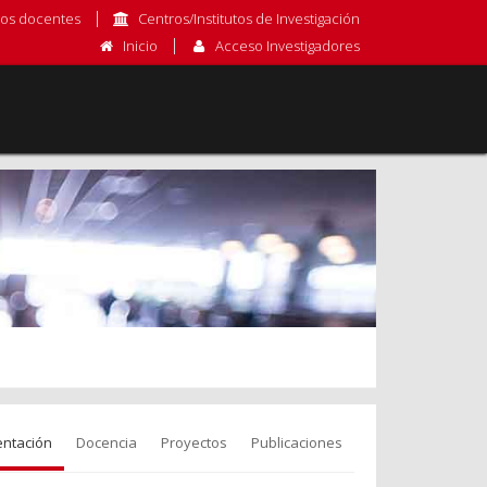
os docentes
Centros/Institutos de Investigación
Inicio
Acceso Investigadores
entación
Docencia
Proyectos
Publicaciones