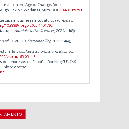
eurship in the Age of Change. Book
ough Flexible Working Hours. DOI:
10.4018/979-8-
startups in business incubators.
Frontiers in
org/10.3389/forgp.2025.1491792
Startups.
Administrative Sciences,
2024. 14(8):
mes of COVID-19.
Sustainability,
2022. 14(4),
system.
Esic Market Economics and Business
7200/esicm.165.0511.3
oras de empresas en España. Ranking FUNCAS
. Enlace acceso:
ing/
ARTAMENTO