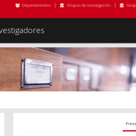
Departamentos
Grupos de investigación
Grup
vestigadores
Pres