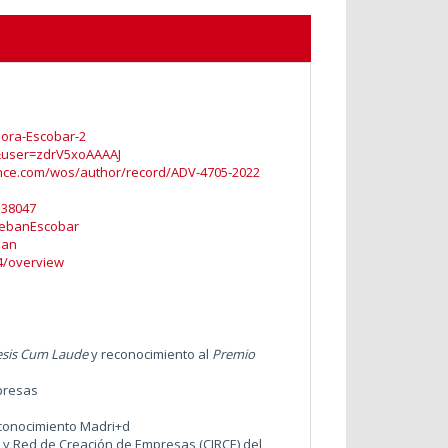
bora-Escobar-2
es&user=zdrV5xoAAAAJ
nce.com/wos/author/record/ADV-4705-2022
138047
tebanEscobar
ban
34/overview
esis Cum Laude
y reconocimiento al
Premio
mpresas
 conocimiento Madri+d
n y Red de Creación de Empresas (CIRCE) del