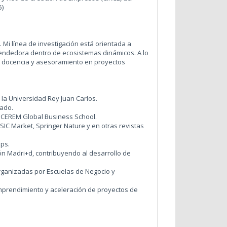
5)
 Mi línea de investigación está orientada a
endedora dentro de ecosistemas dinámicos. A lo
a, docencia y asesoramiento en proyectos
 la Universidad Rey Juan Carlos.
rado.
 CEREM Global Business School.
ESIC Market,
Springer Nature
y en otras revistas
ps.
n Madri+d, contribuyendo al desarrollo de
rganizadas por Escuelas de Negocio y
prendimiento y aceleración de proyectos de