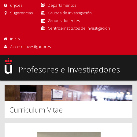
urjc.es
Departamentos
Sugerencias
Grupos de investigación
Grupos docentes
Centros/Institutos de Investigación
Inicio
Acceso Investigadores
Profesores e Investigadores
Curriculum Vitae