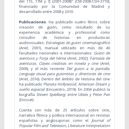
del 11S, 11M y 7J (2001-2008)" (CM-2008-CSH-3710),
financiado por la Comunidad de Madrid y
desarrollado entre 2008 y 2010.
Publicaciones
. Ha publicado cuatro libros sobre
creación de guión, como resultado de su
experiencia académica y profesional como
consultor de historias en productoras
audiovisuales:
Estrategias de guion cinematográfico
(Ariel, 2001), manual utilizado en más de 40
facultades nacionales e internacionales;
Guion de
aventura y Forja del héroe
(Ariel, 2002);
Fantasía de
aventuras. Claves creativas en novela y cine
(Ariel,
2009), y el más reciente
Del guion a la pantalla.
Lenguaje visual para guionistas y directores de cine
(Ariel, 2016). Dentro del ámbito de Historia del cine
ha publicado
Planeta Hollywood. American Dream y
sueño espacial
(Encuentro, 2019). En 2004 publicó la
biografía
Steven Spielberg: entre Ulises y Peter Pan
(Dossat).
Cuenta con más de 25 artículos sobre cine,
narrativa fílmica y política internacional en revistas
españolas y anglosajonas como el
Journal of
Popular Film and Television
,
Literature Interpretation