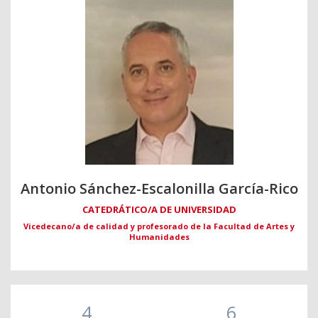
Antonio Sánchez-Escalonilla García-Rico
CATEDRÁTICO/A DE UNIVERSIDAD
Vicedecano/a de calidad y profesorado de la Facultad de Artes y
Humanidades
4
6