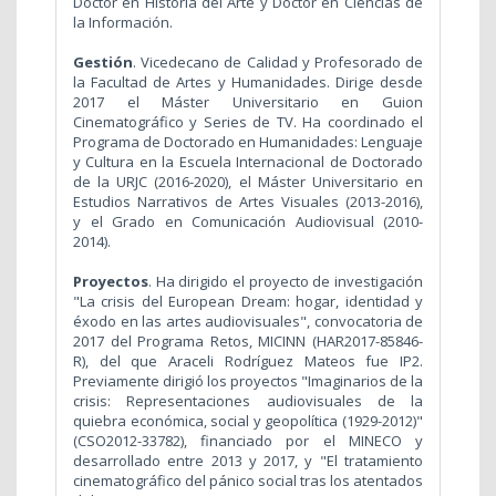
Doctor en Historia del Arte y Doctor en Ciencias de
la Información.
Gestión
. Vicedecano de Calidad y Profesorado de
la Facultad de Artes y Humanidades. Dirige desde
2017 el Máster Universitario en Guion
Cinematográfico y Series de TV.
Ha coordinado el
Programa de Doctorado en Humanidades: Lenguaje
y Cultura en la Escuela Internacional de Doctorado
de la URJC (2016-2020),
el Máster Universitario en
Estudios Narrativos de Artes Visuales (2013-2016),
y el Grado en Comunicación Audiovisual (2010-
2014).
Proyectos
. Ha dirigido el proyecto de investigación
"La crisis del European Dream: hogar, identidad y
éxodo en las artes audiovisuales", convocatoria de
2017 del Programa Retos, MICINN (HAR2017-85846-
R), del que Araceli Rodríguez Mateos fue IP2.
Previamente dirigió los proyectos "Imaginarios de la
crisis: Representaciones audiovisuales de la
quiebra económica, social y geopolítica (1929-2012)"
(CSO2012-33782), financiado por el MINECO y
desarrollado entre 2013 y 2017, y "El tratamiento
cinematográfico del pánico social tras los atentados