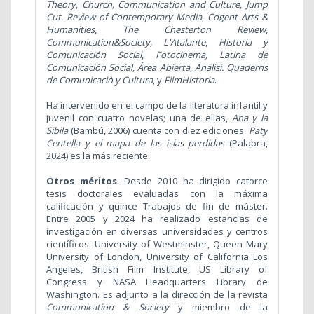
Theory
,
Church, Communication and Culture
,
Jump
Cut. Review of Contemporary Media
,
Cogent Arts &
Humanities
,
The Chesterton Review
,
Communication&Society,
L'Atalante
,
Historia y
Comunicación Social
,
Fotocinema, Latina de
Comunicación Social
,
Área Abierta
,
Anàlisi. Quaderns
de Comunicaciò y Cultura
, y
FilmHistoria
.
Ha intervenido en el campo de la literatura infantil y
juvenil con cuatro novelas; una de ellas,
Ana y la
Sibila
(Bambú, 2006) cuenta con diez ediciones.
Paty
Centella y el mapa de las islas perdidas
(Palabra,
2024) es la más reciente.
Otros méritos
. Desde 2010 ha dirigido catorce
tesis doctorales evaluadas con la máxima
calificación y quince Trabajos de fin de máster.
Entre 2005 y 2024 ha realizado estancias de
investigación en diversas universidades y centros
científicos: University of Westminster, Queen Mary
University of London, University of California Los
Angeles, British Film Institute, US Library of
Congress y NASA Headquarters Library de
Washington. Es a
djunto a la dirección de la revista
Communication & Society
y
miembro de la