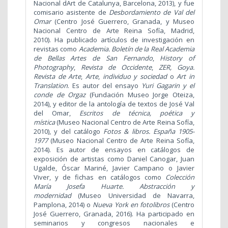
Nacional dArt de Catalunya, Barcelona, 2013), y fue
comisario asistente de
Desbordamiento de Val del
Omar
(Centro José Guerrero, Granada, y Museo
Nacional Centro de Arte Reina Sofía, Madrid,
2010). Ha publicado artículos de investigación en
revistas como
Academia. Boletín de la Real Academia
de Bellas Artes de San Fernando
,
History of
Photography
,
Revista de Occidente
,
ZER, Goya.
Revista de Arte
,
Arte
,
individuo y sociedad
o
Art in
Translation
. Es autor del ensayo
Yuri Gagarin y el
conde de Orgaz
(Fundación Museo Jorge Oteiza,
2014), y editor de la antología de textos de José Val
del Omar,
Escritos de técnica, poética y
mística
(Museo Nacional Centro de Arte Reina Sofía,
2010), y del catálogo
Fotos & libros. España 1905-
1977
(Museo Nacional Centro de Arte Reina Sofía,
2014). Es autor de ensayos en catálogos de
exposición de artistas como Daniel Canogar, Juan
Ugalde, Óscar Mariné, Javier Campano o Javier
Viver, y de fichas en catálogos como
Colección
María Josefa Huarte. Abstracción y
modernidad
(Museo Universidad de Navarra,
Pamplona, 2014) o
Nueva York en fotolibros
(Centro
José Guerrero, Granada, 2016). Ha participado en
seminarios y congresos nacionales e