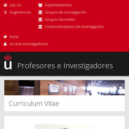
urjc.es
Departamentos
Sugerencias
Grupos de investigación
Grupos docentes
Centros/Institutos de Investigación
Inicio
Acceso Investigadores
Profesores e Investigadores
Curriculum Vitae