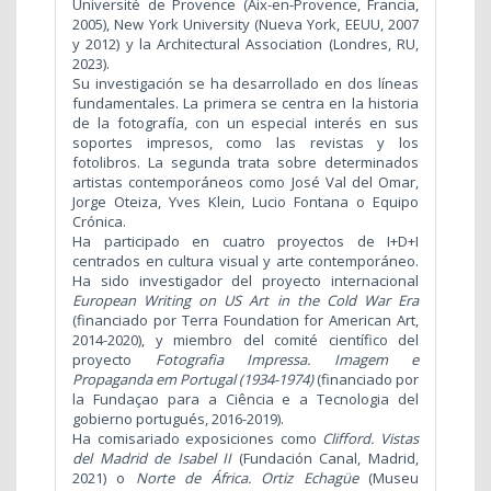
Université de Provence (Aix-en-Provence, Francia,
2005), New York University (Nueva York, EEUU, 2007
y 2012) y la Architectural Association (Londres, RU,
2023).
Su investigación se ha desarrollado en dos líneas
fundamentales. La primera se centra en la historia
de la fotografía, con un especial interés en sus
soportes impresos, como las revistas y los
fotolibros. La segunda trata sobre determinados
artistas contemporáneos como José Val del Omar,
Jorge Oteiza, Yves Klein, Lucio Fontana o Equipo
Crónica.
Ha participado en cuatro proyectos de I+D+I
centrados en cultura visual y arte contemporáneo.
Ha sido investigador del proyecto internacional
European Writing on US Art in the Cold War Era
(financiado por Terra Foundation for American Art,
2014-2020), y miembro del comité científico del
proyecto
Fotografia Impressa. Imagem e
Propaganda em Portugal (1934-1974)
(financiado por
la Fundaçao para a Ciência e a Tecnologia del
gobierno portugués, 2016-2019).
Ha comisariado exposiciones como
Clifford. Vistas
del Madrid de Isabel II
(Fundación Canal, Madrid,
2021) o
Norte de África. Ortiz Echagüe
(Museu