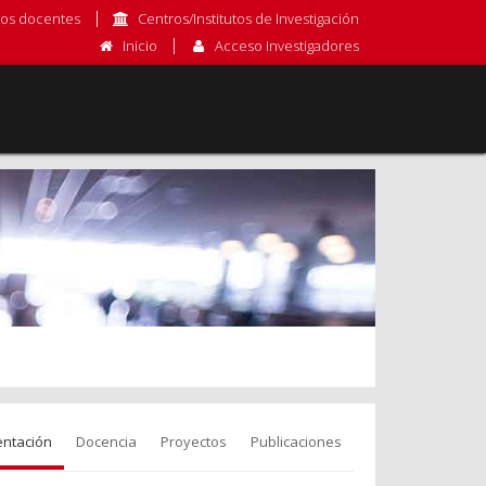
os docentes
Centros/Institutos de Investigación
Inicio
Acceso Investigadores
entación
Docencia
Proyectos
Publicaciones