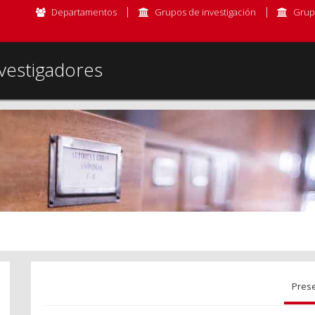
Departamentos
Grupos de investigación
Grup
vestigadores
Pres