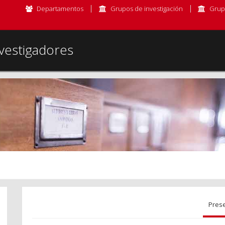
Departamentos
Grupos de investigación
Grup
vestigadores
Pres