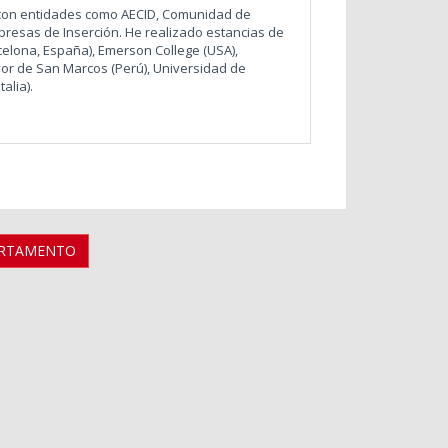
n con entidades como AECID, Comunidad de
presas de Inserción. He realizado estancias de
rcelona, España), Emerson College (USA),
yor de San Marcos (Perú), Universidad de
alia).
ARTAMENTO