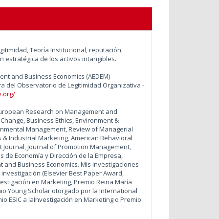
gitimidad, Teoría Institucional, reputación,
 estratégica de los activos intangibles.
ent and Business Economics (AEDEM)
a del Observatorio de Legitimidad Organizativa -
.org/
, European Research on Management and
 Change, Business Ethics, Environment &
ironmental Management, Review of Managerial
s & Industrial Marketing, American Behavioral
t Journal, Journal of Promotion Management,
s de Economía y Dirección de la Empresa,
 and Business Economics. Mis investigaciones
investigación (Elsevier Best Paper Award,
nvestigación en Marketing, Premio Reina María
mio Young Scholar otorgado por la International
o ESIC a laInvestigación en Marketing o Premio