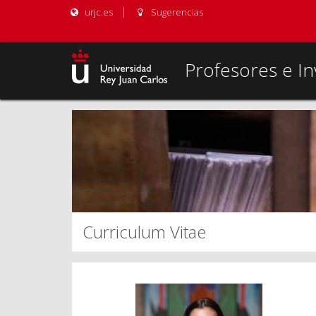
urjc.es
Sugerencias
Profesores e In
Curriculum Vitae