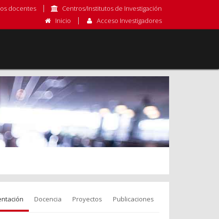
os docentes
Centros/Institutos de Investigación
Inicio
Acceso Investigadores
entación
Docencia
Proyectos
Publicaciones