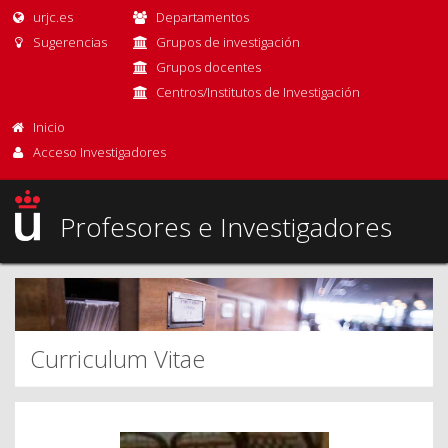
urjc.es
Departamentos
Sugerencias
Grupos de investigación
Grupos docentes
Centros/Institutos de Investigación
Inicio
Acceso Investigadores
Profesores e Investigadores
Curriculum Vitae