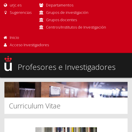
urjc.es
Departamentos
Sugerencias
Grupos de investigación
Grupos docentes
Centros/Institutos de Investigación
Inicio
Acceso Investigadores
Profesores e Investigadores
Curriculum Vitae