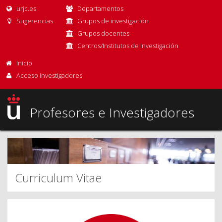
urjc.es
Departamentos
Sugerencias
Grupos de investigación
Grupos docentes
Centros/Institutos de Investigación
Inicio
Acceso Investigadores
Profesores e Investigadores
Curriculum Vitae