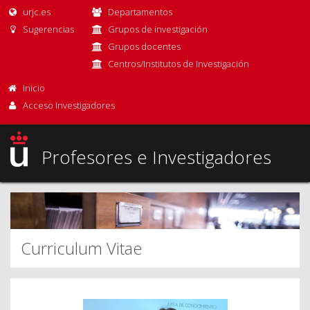
urjc.es
Departamentos
Sugerencias
Grupos de investigación
Grupos docentes
Centros/Institutos de Investigación
Inicio
Acceso Investigadores
Profesores e Investigadores
Curriculum Vitae