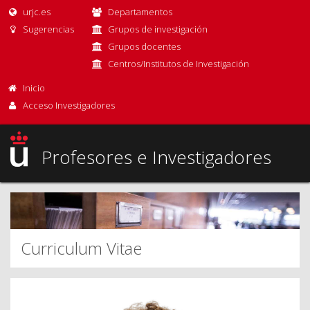
urjc.es
Departamentos
Sugerencias
Grupos de investigación
Grupos docentes
Centros/Institutos de Investigación
Inicio
Acceso Investigadores
Profesores e Investigadores
Curriculum Vitae