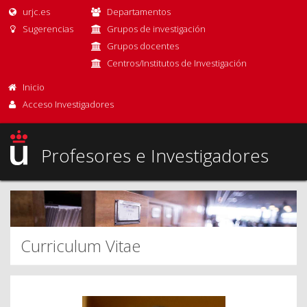
urjc.es
Departamentos
Sugerencias
Grupos de investigación
Grupos docentes
Centros/Institutos de Investigación
Inicio
Acceso Investigadores
Profesores e Investigadores
Curriculum Vitae